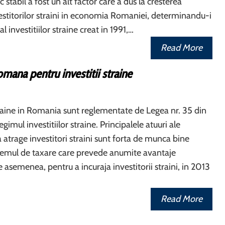
ic stabil a fost un alt factor care a dus la cresterea
vestitorilor straini in economia Romaniei, determinandu-i
 investitiilor straine creat in 1991,…
Read More
romana pentru investitii straine
straine in Romania sunt reglementate de Legea nr. 35 din
egimul investitiilor straine. Principalele atuuri ale
 atrage investitori straini sunt forta de munca bine
stemul de taxare care prevede anumite avantaje
De asemenea, pentru a incuraja investitorii straini, in 2013
Read More