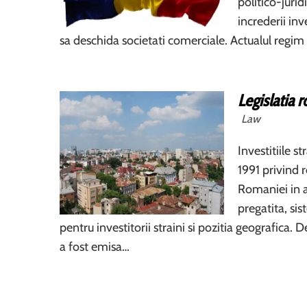
politico-jurid
increderii in
sa deschida societati comerciale. Actualul regim al
Legislatia 
Law
Investitiile 
1991 privind r
Romaniei in a
pregatita, si
pentru investitorii straini si pozitia geografica. 
a fost emisa…