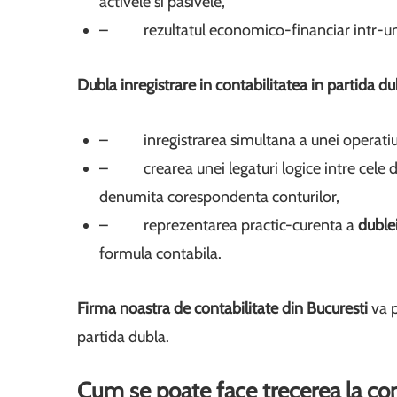
activele si pasivele,
– rezultatul economico-financiar intr-un 
Dubla inregistrare in
contabilitatea in
partida d
– inregistrarea simultana a unei operatiu
– crearea unei legaturi logice intre cele do
denumita corespondenta conturilor,
– reprezentarea practic-curenta a
dublei
formula contabila.
Firma noastra de contabilitate din Bucuresti
va 
partida dubla.
Cum se poate face trecerea la con