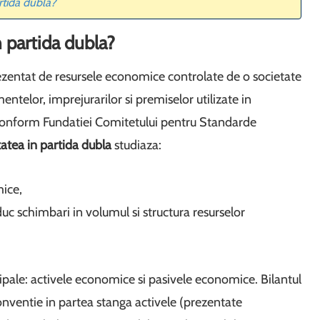
rtida dubla?
n partida dubla?
zentat de resursele economice controlate de o societate
entelor, imprejurarilor si premiselor utilizate in
conform Fundatiei Comitetului pentru Standarde
tatea in partida dubla
studiaza:
ice,
uc schimbari in volumul si structura resurselor
ale: activele economice si pasivele economice. Bilantul
conventie in partea stanga activele (prezentate