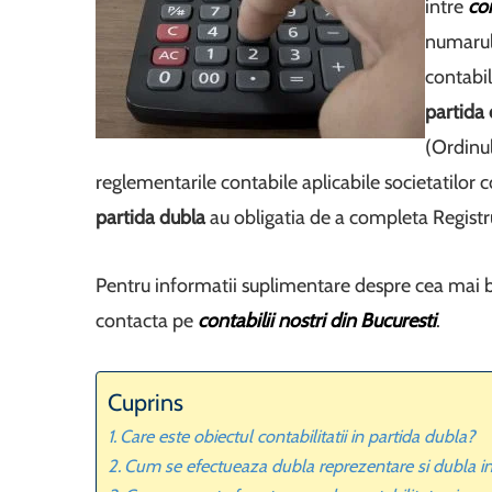
intre
co
numarul 
contabil
partida
(Ordinul
reglementarile contabile aplicabile societatilor
partida dubla
au obligatia de a completa Registrul
Pentru informatii suplimentare despre cea mai b
contacta pe
contabilii nostri din Bucuresti
.
Cuprins
Care este obiectul contabilitatii in partida dubla?
Cum se efectueaza dubla reprezentare si dubla inre