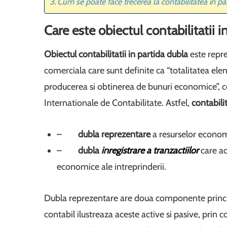
Cum se poate face trecerea la contabilitatea in pa
Care este obiectul contabilitatii i
Obiectul contabilitatii in partida dubla
este repre
comerciala care sunt definite ca “totalitatea elem
producerea si obtinerea de bunuri economice”, 
Internationale de Contabilitate. Astfel,
contabili
–
dubla reprezentare
a resurselor econom
–
dubla
inregistrare a tranzactiilor
care ad
economice ale intreprinderii.
Dubla reprezentare are doua componente princip
contabil ilustreaza aceste active si pasive, prin 