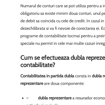
Numarul de conturi care se pot utiliza pentru a in
obligatoriu sa existe minim doua conturi, unul pe
de debit sa coincida cu cele de credit. In cazul i
dezechilibrata si va fi nevoie de corectarea ei. 
programe de contabilitate tocmai pentru a prei
speciale nu permit in cele mai multe cazuri inregi
Cum se efectueaza dubla reprezent
contabilitate?
Contabilitatea in p
artida dubla
consta in
dubla r
reprezentare
are doua componente:
–
dubla reprezentare
a resurselor econ