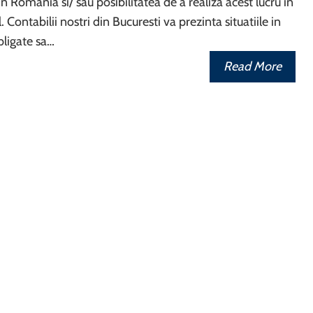
n Romania si/ sau posibilitatea de a realiza acest lucru in
Contabilii nostri din Bucuresti va prezinta situatiile in
bligate sa…
Read More