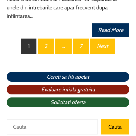
unele din intrebarile care apar frecvent dupa
infiintarea…
Read More
Paginație
1
2
…
7
Next
articole
Cereti sa fiti apelat
Evaluare intiala gratuita
Solicitati oferta
Caută
Cauta